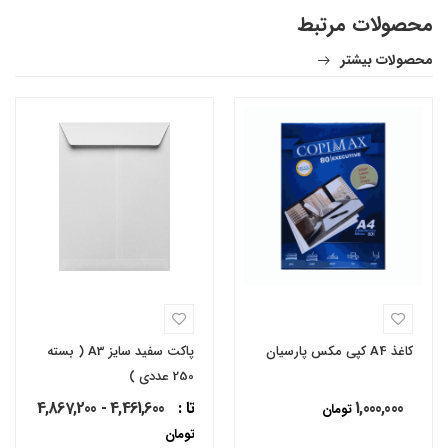
محصولات مرتبط
محصولات بیشتر
کاغذ A4 کپی مکس پارسیان
پاکت سفید سایز A3 ( بسته
250 عددی )
1,000,000
تا :
4,461,600 - 4,867,200
تومان
تومان