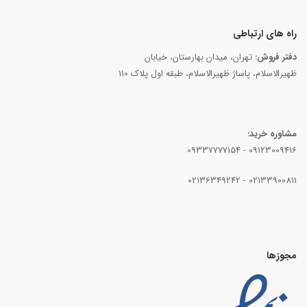
راه های ارتباطی
دفتر فروش:
تهران، میدان بهارستان، خیابان
ظهیرالاسلام، پاساژ ظهیرالاسلام، طبقه اول پلاک 110
مشاوره خرید:
09337777154
-
09123009416
02136349242
-
02133900811
مجوزها