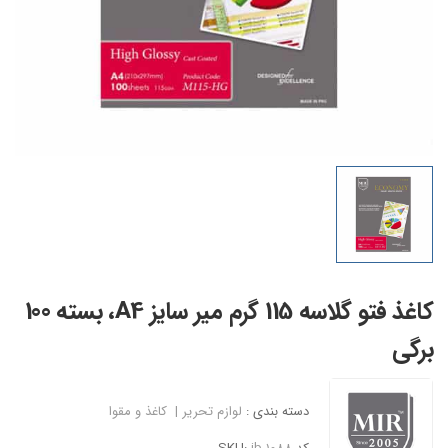
کاغذ فتو گلاسه 115 گرم میر سایز A4، بسته 100
برگی
دسته بندی :
لوازم تحریر
|
کاغذ و مقوا