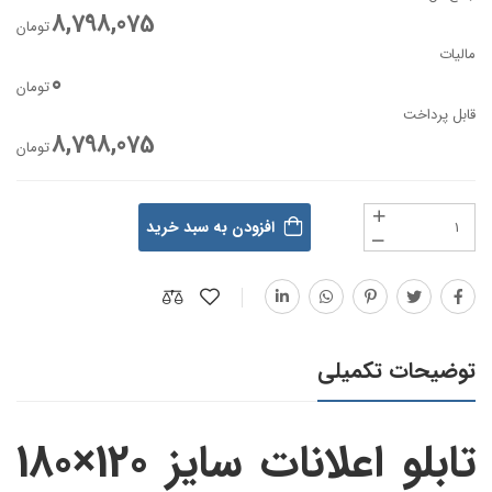
8,798,075
تومان
مالیات
0
تومان
قابل پرداخت
8,798,075
تومان
افزودن به سبد خرید
توضیحات تکمیلی
تابلو اعلانات سایز 120×180