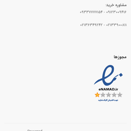
مشاوره خرید:
09337777154
-
09123009416
02136349242
-
02133900811
مجوزها