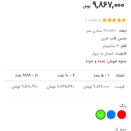
9,867,000
تومان
(1 نظرات )
ابعاد:
120×220 سانتی متر
جنس قاب:
فلزی
قطر:
3 سانتیمتر
قابلیت:
اتصال به دیوار
نحوه فروش:
عمده
و خرده
تعداد
1 - 5 عدد
6 - 10 عدد
11 - 9999 عدد
قیمت
9,867,000 تومان
9,735,440 تومان
9,570,990 تومان
رنگ
جمع کل