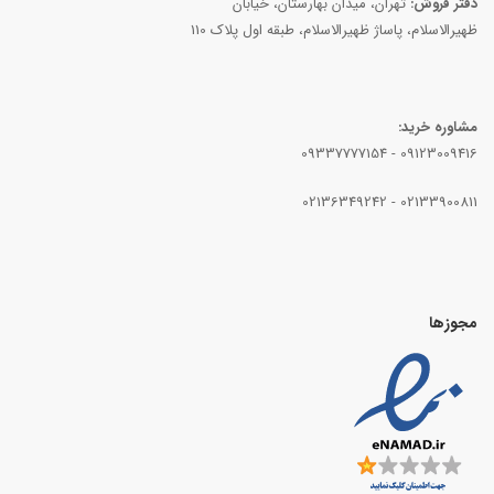
دفتر فروش:
تهران، میدان بهارستان، خیابان
ظهیرالاسلام، پاساژ ظهیرالاسلام، طبقه اول پلاک 110
مشاوره خرید:
09337777154
-
09123009416
02136349242
-
02133900811
مجوزها